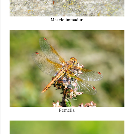
Mascle immadur.
Femella.