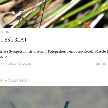
25, 2020
Í ESTRIAT
triat ( Sympetrum striolatum ). Fotografies d'en Josep Escolà. Mascle
òpula
 comentari a l'entrada
MÉS IN
ES MÉS RECENTS