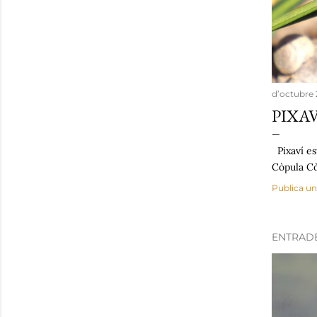
e
s
d’octubre 
PIXAV
Pixaví es
Còpula C
Publica un
ENTRAD