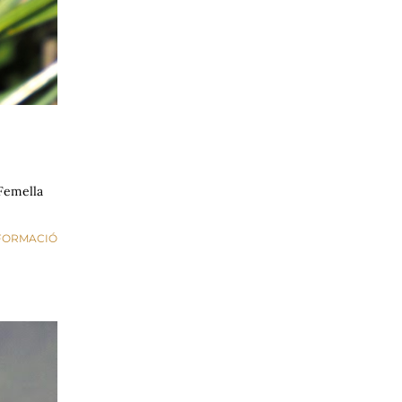
 Femella
FORMACIÓ