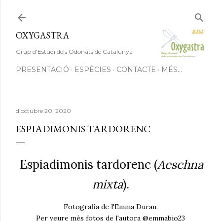
Salta al contingut principal
OXYGASTRA
Grup d'Estudi dels Odonats de Catalunya
PRESENTACIÓ
ESPÈCIES
CONTACTE
MÉS…
d’octubre 20, 2020
ESPIADIMONIS TARDORENC
Espiadimonis tardorenc (
Aeschna
mixta
).
Fotografia de l'Emma Duran.
Per veure més fotos de l'autora @emmabio23